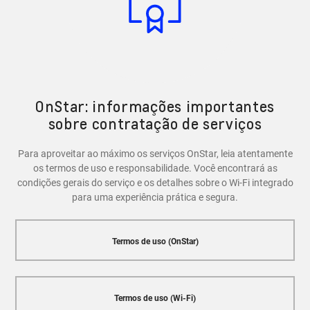
recursos de segurança, como a capacidade de bloquear
e desbloquear as portas do veículo, localizar o carro em
caso de roubo e entrar em contato com a Central
OnStar em caso de emergência.
OnStar: informações importantes
sobre contratação de serviços
Para aproveitar ao máximo os serviços OnStar, leia atentamente
os termos de uso e responsabilidade. Você encontrará as
condições gerais do serviço e os detalhes sobre o Wi-Fi integrado
para uma experiência prática e segura.
Termos de uso (OnStar)
Termos de uso (Wi-Fi)